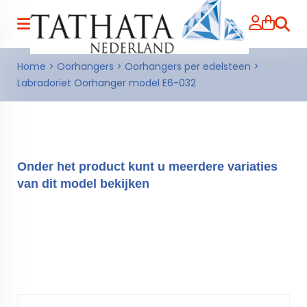
Zoeke
Home
>
Oorhangers
>
Oorhangers per edelsteen
>
Labradoriet Oorhanger model E6-032
Onder het product kunt u meerdere variaties
van dit model bekijken