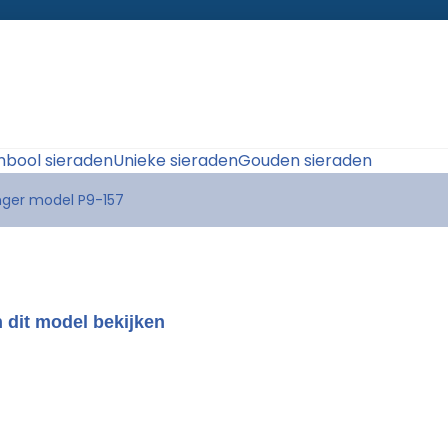
bool sieraden
Unieke sieraden
Gouden sieraden
nger model P9-157
 dit model bekijken