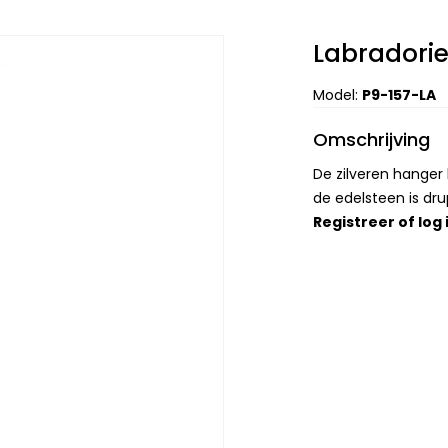
Labradori
Model:
P9-157-LA
Omschrijving
De zilveren hange
de edelsteen is dr
Registreer
of
log 