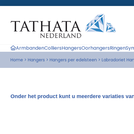
Armbanden
Colliers
Hangers
Oorhangers
Ringen
Sym
Home
>
Hangers
>
Hangers per edelsteen
>
Labradoriet Ha
Onder het product kunt u meerdere variaties van