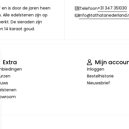
f en is door de jaren heen
+31 347 351030
Telefoon
 Alle edelstenen zijn op
info@tathatanederland.n
rkt. De sieraden zijn
en 14 karaat goud.
Extra
Mijn accou
nbiedingen
Inloggen
urzen
Bestelhistorie
euws
Nieuwsbrief
elstenen
owroom