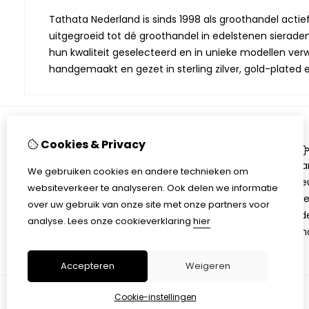
Tathata Nederland is sinds 1998 als groothandel actie
uitgegroeid tot dé groothandel in edelstenen sieraden.
hun kwaliteit geselecteerd en in unieke modellen verwe
handgemaakt en gezet in sterling zilver, gold-plated 
Cookies & Privacy
Informatie
Over Tathata
Aa
We gebruiken cookies en andere technieken om
Contact informatie
Be
websiteverkeer te analyseren. Ook delen we informatie
Algemene voorwaarden
Ni
over uw gebruik van onze site met onze partners voor
Privacy
Ed
analyse.
Lees onze cookieverklaring
hier
Sh
Accepteren
Weigeren
Cookie-instellingen