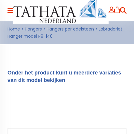
Zoeke
Home
>
Hangers
>
Hangers per edelsteen
>
Labradoriet
Hanger model P9-140
Onder het product kunt u meerdere variaties
van dit model bekijken