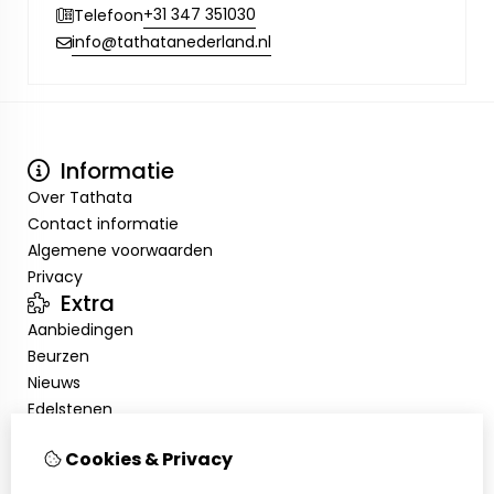
+31 347 351030
Telefoon
info@tathatanederland.nl
Informatie
Over Tathata
Contact informatie
Algemene voorwaarden
Privacy
Extra
Aanbiedingen
Beurzen
Nieuws
Edelstenen
Showroom
Cookies & Privacy
Mijn account
Inloggen