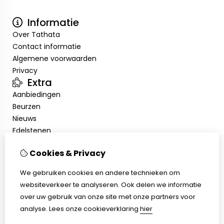
Informatie
Over Tathata
Contact informatie
Algemene voorwaarden
Privacy
Extra
Aanbiedingen
Beurzen
Nieuws
Edelstenen
Showroom
Cookies & Privacy
Mijn account
Inloggen
We gebruiken cookies en andere technieken om
Bestelhistorie
websiteverkeer te analyseren. Ook delen we informatie
Nieuwsbrief
over uw gebruik van onze site met onze partners voor
Klantenservice
analyse.
Lees onze cookieverklaring
hier
Contact