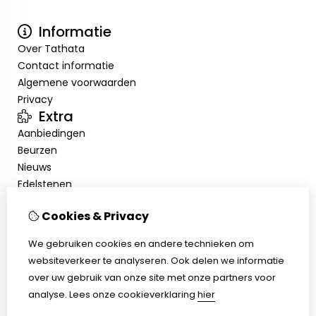
Informatie
Over Tathata
Contact informatie
Algemene voorwaarden
Privacy
Extra
Aanbiedingen
Beurzen
Nieuws
Edelstenen
Showroom
Cookies & Privacy
Mijn account
Inloggen
We gebruiken cookies en andere technieken om
Bestelhistorie
websiteverkeer te analyseren. Ook delen we informatie
Nieuwsbrief
over uw gebruik van onze site met onze partners voor
Klantenservice
analyse.
Lees onze cookieverklaring
hier
Contact