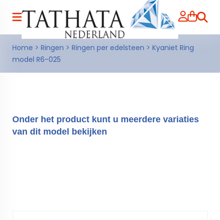
Zoeke
Home
>
Ringen
>
Ringen per edelsteen
>
Kyaniet Ring
model R6-025
Onder het product kunt u meerdere variaties
van dit model bekijken