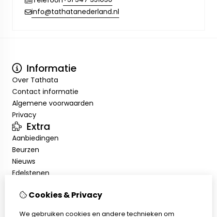
info@tathatanederland.nl
Informatie
Over Tathata
Contact informatie
Algemene voorwaarden
Privacy
Extra
Aanbiedingen
Beurzen
Nieuws
Edelstenen
Showroom
Cookies & Privacy
Mijn account
Inloggen
We gebruiken cookies en andere technieken om