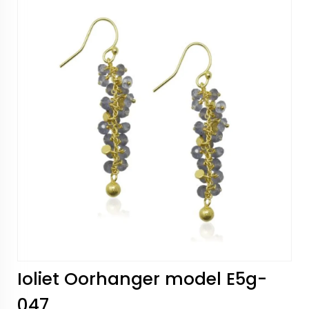
Ioliet Oorhanger model E5g-
047