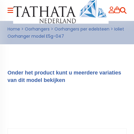
Zoeke
Home
>
Oorhangers
>
Oorhangers per edelsteen
>
Ioliet
Oorhanger model E5g-047
Onder het product kunt u meerdere variaties
van dit model bekijken