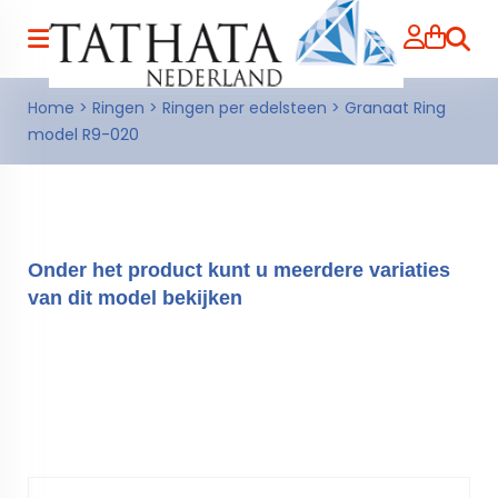
Zoeke
Home
>
Ringen
>
Ringen per edelsteen
>
Granaat Ring
model R9-020
Onder het product kunt u meerdere variaties
van dit model bekijken