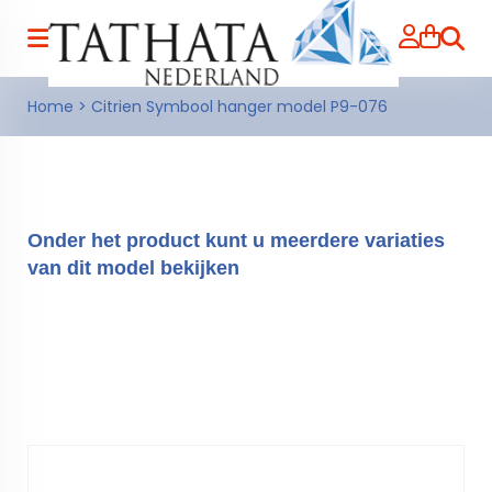
Zoeke
Home
>
Citrien Symbool hanger model P9-076
Onder het product kunt u meerdere variaties
van dit model bekijken