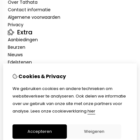
Over Tathata
Contact informatie
Algemene voorwaarden
Privacy
Extra
Aanbiedingen
Beurzen
Nieuws
Edelstenen
Showroom
Cookies & Privacy
Mijn account
Inloggen
We gebruiken cookies en andere technieken om
Bestelhistorie
websiteverkeer te analyseren. Ook delen we informatie
Nieuwsbrief
over uw gebruik van onze site met onze partners voor
Klantenservice
analyse.
Lees onze cookieverklaring
hier
Contact
Sitemap
Accepteren
Weigeren