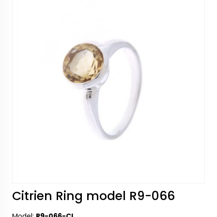
Citrien Ring model R9-066
Model:
R9-066-CI