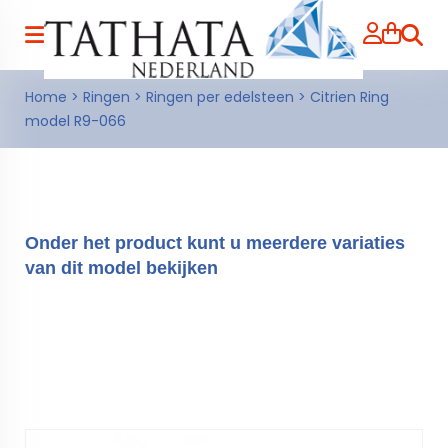
Zoeke
Home
>
Ringen
>
Ringen per edelsteen
>
Citrien Ring
model R9-066
Onder het product kunt u meerdere variaties
van dit model bekijken