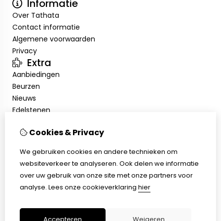
Informatie
Over Tathata
Contact informatie
Algemene voorwaarden
Privacy
Extra
Aanbiedingen
Beurzen
Nieuws
Edelstenen
Showroom
Cookies & Privacy
Mijn account
Inloggen
We gebruiken cookies en andere technieken om
Bestelhistorie
websiteverkeer te analyseren. Ook delen we informatie
Nieuwsbrief
over uw gebruik van onze site met onze partners voor
Klantenservice
analyse.
Lees onze cookieverklaring
hier
Contact
Sitemap
Accepteren
Weigeren