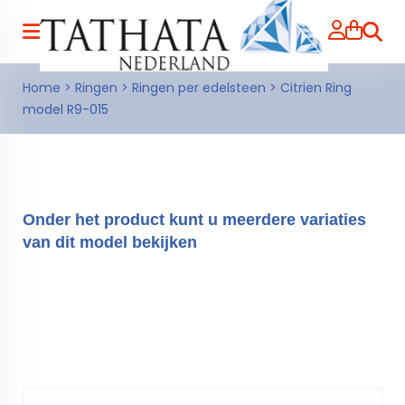
Zoeke
Home
>
Ringen
>
Ringen per edelsteen
>
Citrien Ring
model R9-015
Onder het product kunt u meerdere variaties
van dit model bekijken