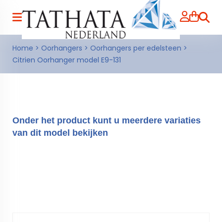
Zoeke
Home
>
Oorhangers
>
Oorhangers per edelsteen
>
Citrien Oorhanger model E9-131
Onder het product kunt u meerdere variaties
van dit model bekijken