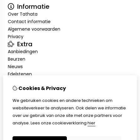
Informatie
Over Tathata
Contact informatie
Algemene voorwaarden
Privacy
Extra
Aanbiedingen
Beurzen
Nieuws
Edelstenen
Showroom
Cookies & Privacy
Mijn account
Inloggen
We gebruiken cookies en andere technieken om
Bestelhistorie
websiteverkeer te analyseren. Ook delen we informatie
Nieuwsbrief
over uw gebruik van onze site met onze partners voor
Klantenservice
analyse.
Lees onze cookieverklaring
hier
Contact
Sitemap