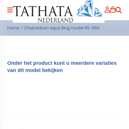
Zoeke
Home
>
Chalcedoon aqua Ring model R5-060
Onder het product kunt u meerdere variaties
van dit model bekijken