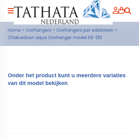
Zoeke
Home
>
Oorhangers
>
Oorhangers per edelsteen
>
Chalcedoon aqua Oorhanger model E9-130
Onder het product kunt u meerdere variaties
van dit model bekijken