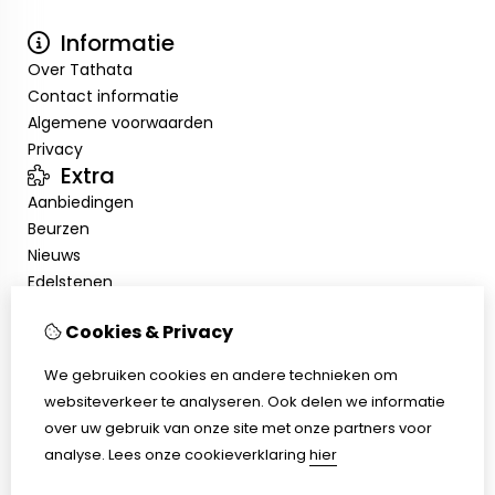
Informatie
Over Tathata
Contact informatie
Algemene voorwaarden
Privacy
Extra
Aanbiedingen
Beurzen
Nieuws
Edelstenen
Showroom
Cookies & Privacy
Mijn account
Inloggen
We gebruiken cookies en andere technieken om
Bestelhistorie
websiteverkeer te analyseren. Ook delen we informatie
Nieuwsbrief
over uw gebruik van onze site met onze partners voor
Klantenservice
analyse.
Lees onze cookieverklaring
hier
Contact
Sitemap