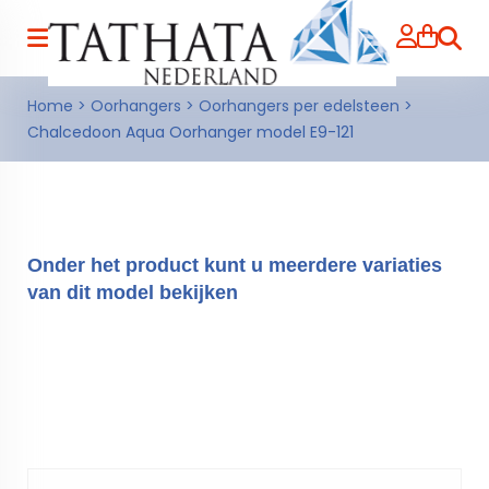
Zoeke
Home
>
Oorhangers
>
Oorhangers per edelsteen
>
Chalcedoon Aqua Oorhanger model E9-121
Onder het product kunt u meerdere variaties
van dit model bekijken