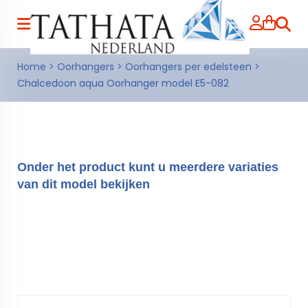
Zoeke
Home
>
Oorhangers
>
Oorhangers per edelsteen
>
Chalcedoon aqua Oorhanger model E5-082
Onder het product kunt u meerdere variaties
van dit model bekijken