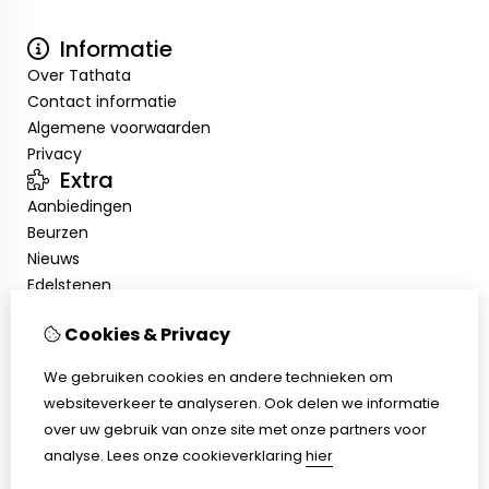
Informatie
Over Tathata
Contact informatie
Algemene voorwaarden
Privacy
Extra
Aanbiedingen
Beurzen
Nieuws
Edelstenen
Showroom
Cookies & Privacy
Mijn account
Inloggen
We gebruiken cookies en andere technieken om
Bestelhistorie
websiteverkeer te analyseren. Ook delen we informatie
Nieuwsbrief
over uw gebruik van onze site met onze partners voor
Klantenservice
analyse.
Lees onze cookieverklaring
hier
Contact