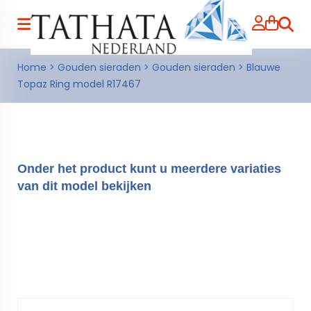
Zoeke
Home
>
Gouden sieraden
>
Gouden sieraden
>
Blauwe
Topaz Ring model R17467
Onder het product kunt u meerdere variaties
van dit model bekijken