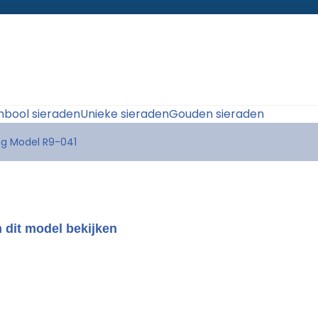
bool sieraden
Unieke sieraden
Gouden sieraden
ng Model R9-041
 dit model bekijken