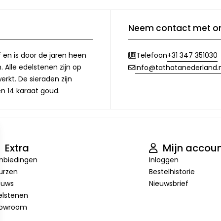
Neem contact met o
f en is door de jaren heen
+31 347 351030
Telefoon
 Alle edelstenen zijn op
info@tathatanederland.n
rkt. De sieraden zijn
en 14 karaat goud.
Extra
Mijn accou
nbiedingen
Inloggen
urzen
Bestelhistorie
euws
Nieuwsbrief
elstenen
owroom