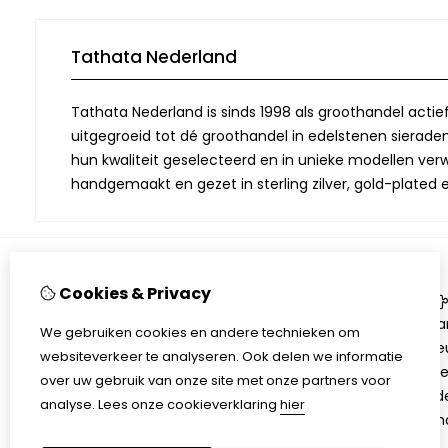
Tathata Nederland
Tathata Nederland is sinds 1998 als groothandel actie
uitgegroeid tot dé groothandel in edelstenen sieraden.
hun kwaliteit geselecteerd en in unieke modellen verwe
handgemaakt en gezet in sterling zilver, gold-plated 
Cookies & Privacy
Informatie
Over Tathata
Aa
We gebruiken cookies en andere technieken om
Contact informatie
Be
websiteverkeer te analyseren. Ook delen we informatie
Algemene voorwaarden
Ni
over uw gebruik van onze site met onze partners voor
Privacy
Ed
analyse.
Lees onze cookieverklaring
hier
Sh