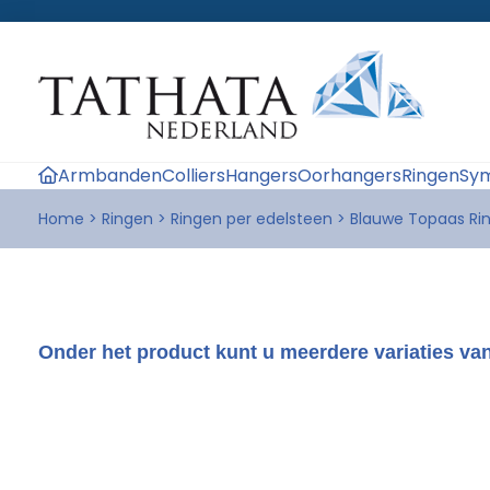
Armbanden
Colliers
Hangers
Oorhangers
Ringen
Sym
Home
>
Ringen
>
Ringen per edelsteen
>
Blauwe Topaas Ri
Onder het product kunt u meerdere variaties van