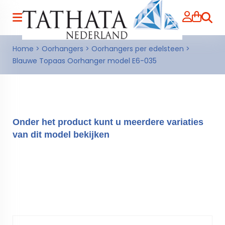
Zoeke
Home
>
Oorhangers
>
Oorhangers per edelsteen
>
Blauwe Topaas Oorhanger model E6-035
Onder het product kunt u meerdere variaties
van dit model bekijken