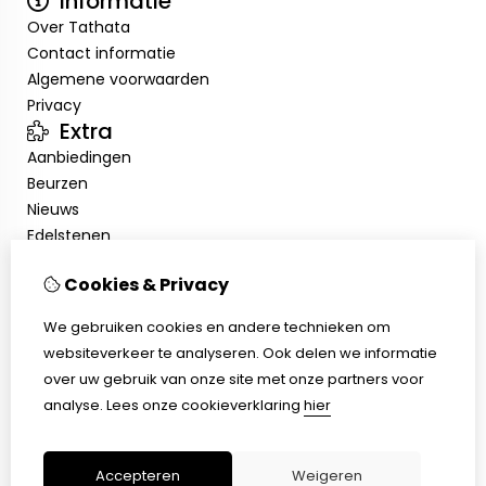
Informatie
Over Tathata
Contact informatie
Algemene voorwaarden
Privacy
Extra
Aanbiedingen
Beurzen
Nieuws
Edelstenen
Showroom
Cookies & Privacy
Mijn account
Inloggen
We gebruiken cookies en andere technieken om
Bestelhistorie
websiteverkeer te analyseren. Ook delen we informatie
Nieuwsbrief
over uw gebruik van onze site met onze partners voor
Klantenservice
analyse.
Lees onze cookieverklaring
hier
Contact
Sitemap
Accepteren
Weigeren