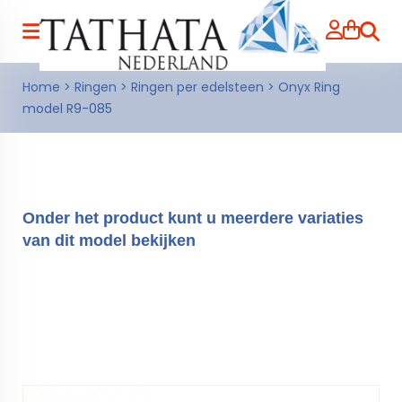
Zoeke
Home
>
Ringen
>
Ringen per edelsteen
>
Onyx Ring
model R9-085
Onder het product kunt u meerdere variaties
van dit model bekijken