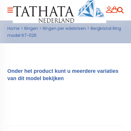
Zoeke
Home
>
Ringen
>
Ringen per edelsteen
>
Bergkristal Ring
model R7-026
Onder het product kunt u meerdere variaties
van dit model bekijken