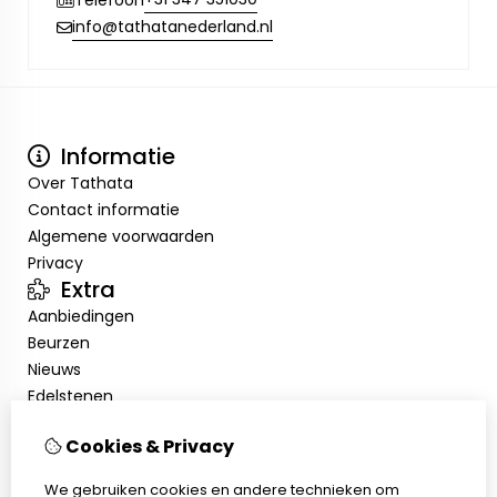
info@tathatanederland.nl
Informatie
Over Tathata
Contact informatie
Algemene voorwaarden
Privacy
Extra
Aanbiedingen
Beurzen
Nieuws
Edelstenen
Showroom
Cookies & Privacy
Mijn account
Inloggen
We gebruiken cookies en andere technieken om