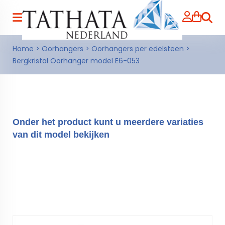
Zoeke
Home
>
Oorhangers
>
Oorhangers per edelsteen
>
Bergkristal Oorhanger model E6-053
Onder het product kunt u meerdere variaties
van dit model bekijken