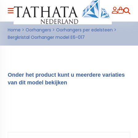
Zoeke
Home
>
Oorhangers
>
Oorhangers per edelsteen
>
Bergkristal Oorhanger model E6-017
Onder het product kunt u meerdere variaties
van dit model bekijken