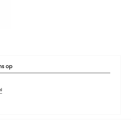
ns op
l