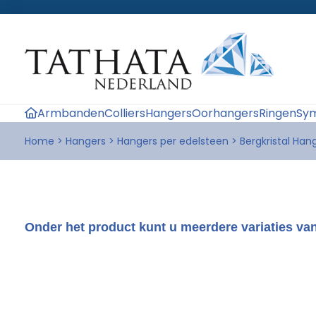
Armbanden
Colliers
Hangers
Oorhangers
Ringen
Sym
Home
>
Hangers
>
Hangers per edelsteen
>
Bergkristal Ha
Onder het product kunt u meerdere variaties van