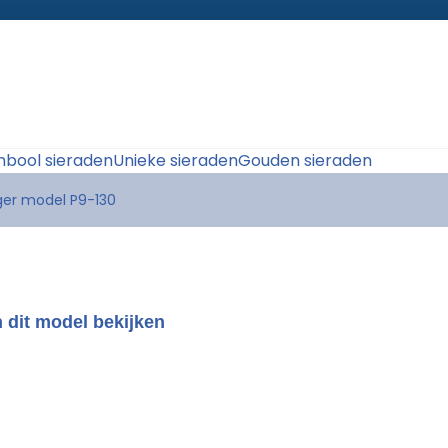
bool sieraden
Unieke sieraden
Gouden sieraden
nger model P9-130
 dit model bekijken