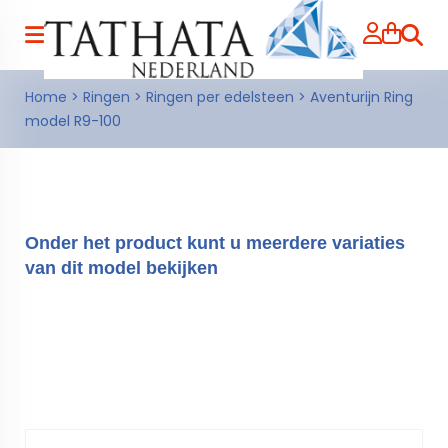
Zoeke
Home
>
Ringen
>
Ringen per edelsteen
>
Aventurijn Ring
model R9-100
Onder het product kunt u meerdere variaties
van dit model bekijken