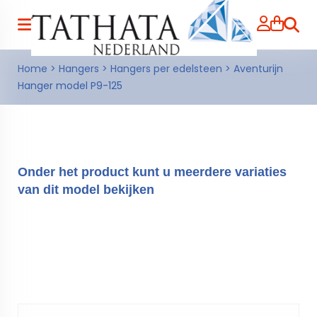
Zoeke
Home
>
Hangers
>
Hangers per edelsteen
>
Aventurijn
Hanger model P9-125
Onder het product kunt u meerdere variaties
van dit model bekijken