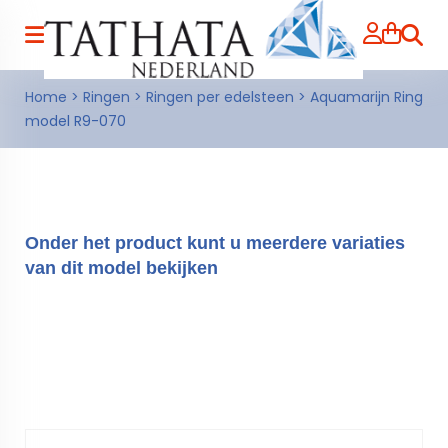
Zoeke
Home
>
Ringen
>
Ringen per edelsteen
>
Aquamarijn Ring
model R9-070
Onder het product kunt u meerdere variaties
van dit model bekijken