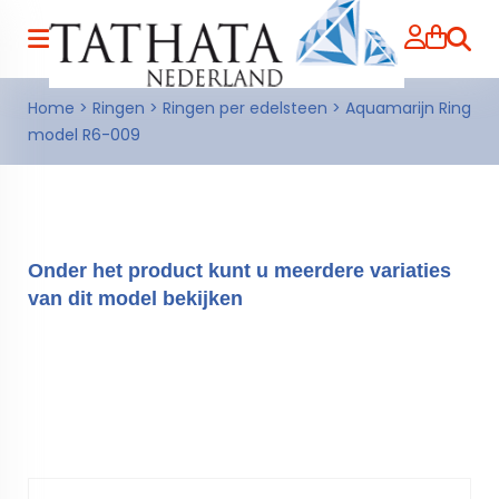
Zoeke
Home
>
Ringen
>
Ringen per edelsteen
>
Aquamarijn Ring
model R6-009
Onder het product kunt u meerdere variaties
van dit model bekijken