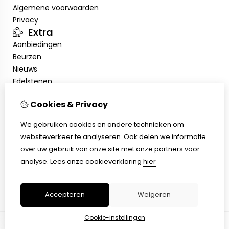
Algemene voorwaarden
Privacy
Extra
Aanbiedingen
Beurzen
Nieuws
Edelstenen
Showroom
Cookies & Privacy
Mijn account
Inloggen
We gebruiken cookies en andere technieken om
Bestelhistorie
websiteverkeer te analyseren. Ook delen we informatie
Nieuwsbrief
over uw gebruik van onze site met onze partners voor
Klantenservice
analyse.
Lees onze cookieverklaring
hier
Contact
Sitemap
Accepteren
Weigeren
Cookie-instellingen
© Copyright 2026 |
TSB