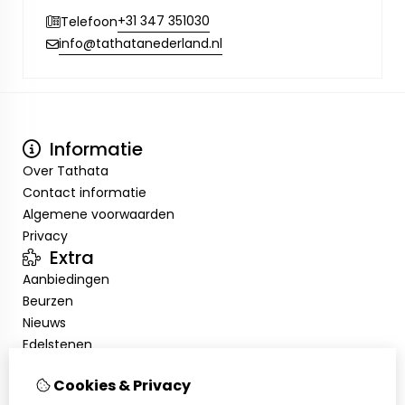
+31 347 351030
Telefoon
info@tathatanederland.nl
Informatie
Over Tathata
Contact informatie
Algemene voorwaarden
Privacy
Extra
Aanbiedingen
Beurzen
Nieuws
Edelstenen
Showroom
Cookies & Privacy
Mijn account