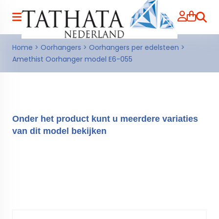
Zoeke
Home
>
Oorhangers
>
Oorhangers per edelsteen
>
Amethist Oorhanger model E6-055
Onder het product kunt u meerdere variaties
van dit model bekijken