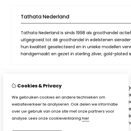
Tathata Nederland
Tathata Nederland is sinds 1998 als groothandel actie
uitgegroeid tot dé groothandel in edelstenen sieraden.
hun kwaliteit geselecteerd en in unieke modellen verwe
handgemaakt en gezet in sterling zilver, gold-plated 
Cookies & Privacy
Informatie
Over Tathata
Aa
We gebruiken cookies en andere technieken om
Contact informatie
Be
websiteverkeer te analyseren. Ook delen we informatie
Algemene voorwaarden
Ni
over uw gebruik van onze site met onze partners voor
Privacy
Ed
analyse.
Lees onze cookieverklaring
hier
Sh