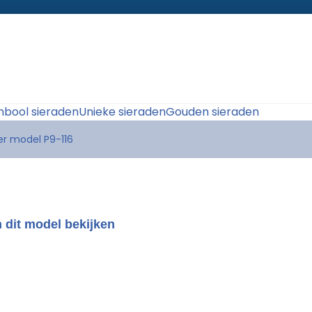
bool sieraden
Unieke sieraden
Gouden sieraden
r model P9-116
 dit model bekijken