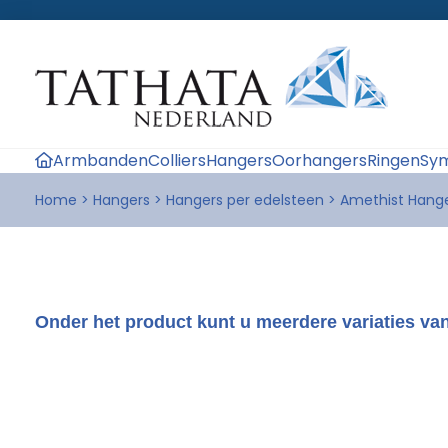
Armbanden
Colliers
Hangers
Oorhangers
Ringen
Sym
Home
>
Hangers
>
Hangers per edelsteen
>
Amethist Hange
Onder het product kunt u meerdere variaties van