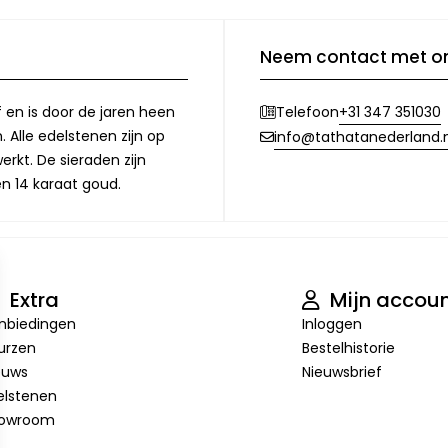
Neem contact met o
f en is door de jaren heen
+31 347 351030
Telefoon
 Alle edelstenen zijn op
info@tathatanederland.n
rkt. De sieraden zijn
en 14 karaat goud.
Extra
Mijn accou
nbiedingen
Inloggen
urzen
Bestelhistorie
euws
Nieuwsbrief
elstenen
owroom