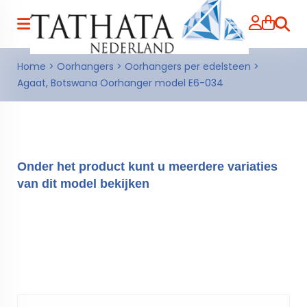
Zoeke
Home
>
Oorhangers
>
Oorhangers per edelsteen
>
Agaat, Botswana Oorhanger model E6-034
Onder het product kunt u meerdere variaties
van dit model bekijken