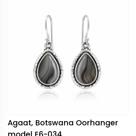
Agaat, Botswana Oorhanger
model E6-034