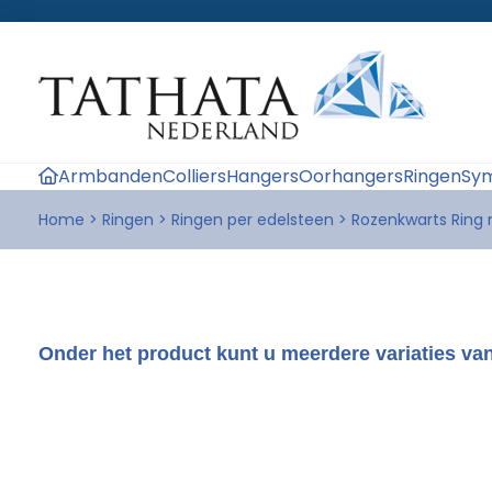
Armbanden
Colliers
Hangers
Oorhangers
Ringen
Sym
Home
>
Ringen
>
Ringen per edelsteen
>
Rozenkwarts Ring
Onder het product kunt u meerdere variaties van