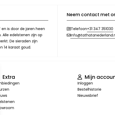
Neem contact met o
f en is door de jaren heen
+31 347 351030
Telefoon
 Alle edelstenen zijn op
info@tathatanederland.n
rkt. De sieraden zijn
en 14 karaat goud.
Extra
Mijn accou
nbiedingen
Inloggen
urzen
Bestelhistorie
euws
Nieuwsbrief
elstenen
owroom