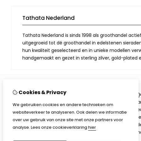
Tathata Nederland
Tathata Nederland is sinds 1998 als groothandel actie
uitgegroeid tot dé groothandel in edelstenen sieraden.
hun kwaliteit geselecteerd en in unieke modellen verwe
handgemaakt en gezet in sterling zilver, gold-plated 
Cookies & Privacy
Informatie
Over Tathata
Aa
We gebruiken cookies en andere technieken om
Contact informatie
Be
websiteverkeer te analyseren. Ook delen we informatie
Algemene voorwaarden
Ni
over uw gebruik van onze site met onze partners voor
Privacy
Ed
analyse.
Lees onze cookieverklaring
hier
Sh