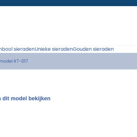
bool sieraden
Unieke sieraden
Gouden sieraden
 model R7-017
 dit model bekijken