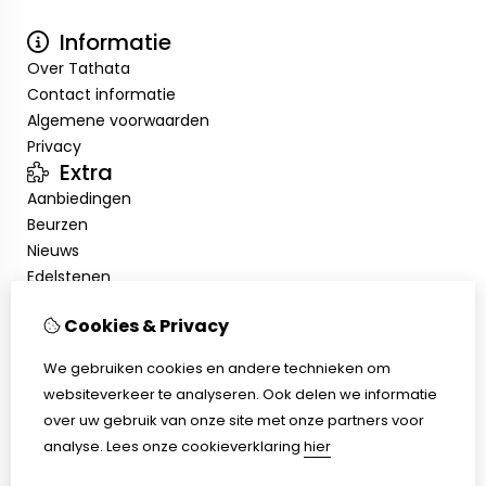
Informatie
Over Tathata
Contact informatie
Algemene voorwaarden
Privacy
Extra
Aanbiedingen
Beurzen
Nieuws
Edelstenen
Showroom
Cookies & Privacy
Mijn account
Inloggen
We gebruiken cookies en andere technieken om
Bestelhistorie
websiteverkeer te analyseren. Ook delen we informatie
Nieuwsbrief
over uw gebruik van onze site met onze partners voor
Klantenservice
analyse.
Lees onze cookieverklaring
hier
Contact
Sitemap