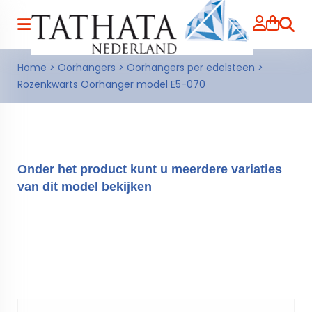
Zoeke
Home
>
Oorhangers
>
Oorhangers per edelsteen
>
Rozenkwarts Oorhanger model E5-070
Onder het product kunt u meerdere variaties
van dit model bekijken