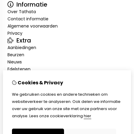
Informatie
Over Tathata
Contact informatie
Algemene voorwaarden
Privacy
Extra
Aanbiedingen
Beurzen
Nieuws
Edelstenen
Showroom
Cookies & Privacy
Mijn account
Inloggen
We gebruiken cookies en andere technieken om
Bestelhistorie
websiteverkeer te analyseren. Ook delen we informatie
Nieuwsbrief
over uw gebruik van onze site met onze partners voor
Klantenservice
analyse.
Lees onze cookieverklaring
hier
Contact
Sitemap