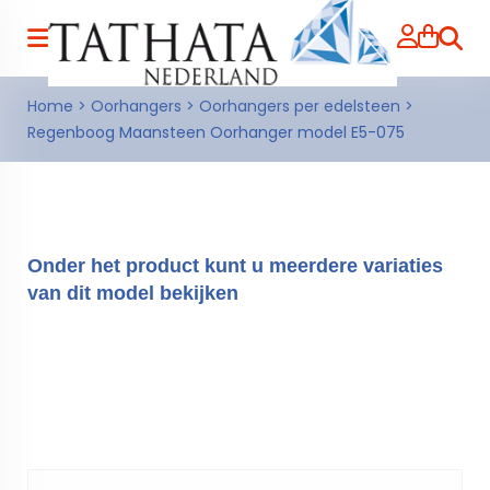
Zoeke
Home
>
Oorhangers
>
Oorhangers per edelsteen
>
Regenboog Maansteen Oorhanger model E5-075
Onder het product kunt u meerdere variaties
van dit model bekijken