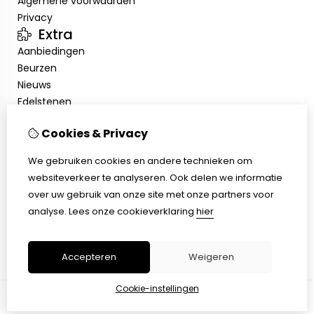
Algemene voorwaarden
Privacy
Extra
Aanbiedingen
Beurzen
Nieuws
Edelstenen
Showroom
Cookies & Privacy
Mijn account
Inloggen
We gebruiken cookies en andere technieken om
Bestelhistorie
websiteverkeer te analyseren. Ook delen we informatie
Nieuwsbrief
over uw gebruik van onze site met onze partners voor
Klantenservice
analyse.
Lees onze cookieverklaring
hier
Contact
Sitemap
Accepteren
Weigeren
Cookie-instellingen
© Copyright 2026 |
TSB