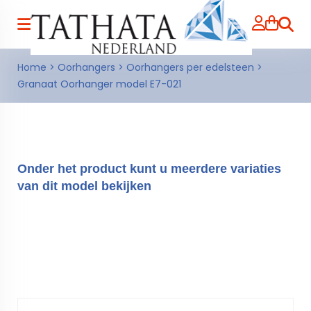
Zoeke
Home
>
Oorhangers
>
Oorhangers per edelsteen
>
Granaat Oorhanger model E7-021
Onder het product kunt u meerdere variaties
van dit model bekijken