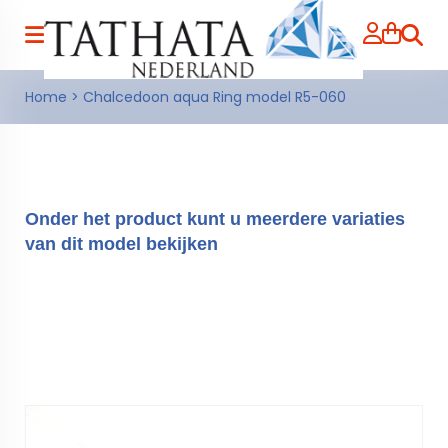
Zoeke
Home
>
Chalcedoon aqua Ring model R5-060
Onder het product kunt u meerdere variaties
van dit model bekijken