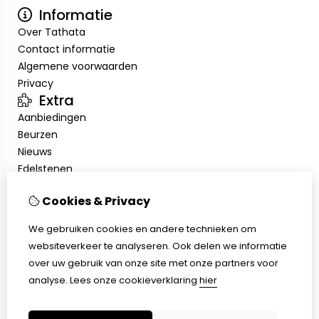
Informatie
Over Tathata
Contact informatie
Algemene voorwaarden
Privacy
Extra
Aanbiedingen
Beurzen
Nieuws
Edelstenen
Showroom
Cookies & Privacy
Mijn account
Inloggen
We gebruiken cookies en andere technieken om
Bestelhistorie
websiteverkeer te analyseren. Ook delen we informatie
Nieuwsbrief
over uw gebruik van onze site met onze partners voor
Klantenservice
analyse.
Lees onze cookieverklaring
hier
Contact
Sitemap