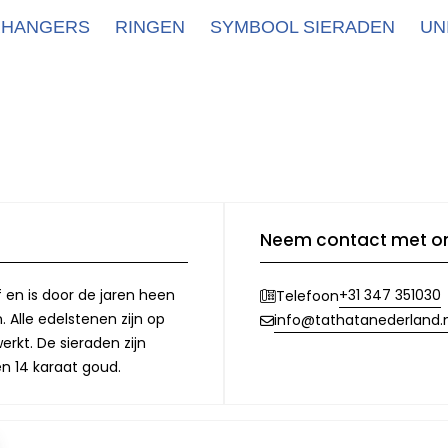
HANGERS
RINGEN
SYMBOOL SIERADEN
UN
Neem contact met o
f en is door de jaren heen
+31 347 351030
Telefoon
 Alle edelstenen zijn op
info@tathatanederland.n
rkt. De sieraden zijn
en 14 karaat goud.