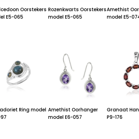
lcedoon Oorstekers
Rozenkwarts Oorstekers
Amethist Oor
el E5-065
model E5-065
model E5-07
adoriet Ring model
Amethist Oorhanger
Granaat Han
097
model E6-057
P9-176