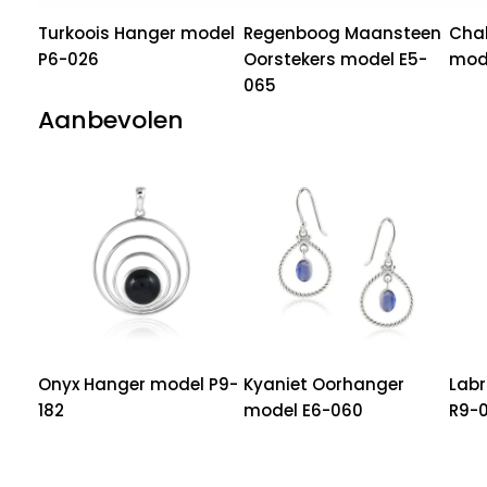
Turkoois Hanger model
Regenboog Maansteen
Cha
P6-026
Oorstekers model E5-
mod
065
Aanbevolen
Onyx Hanger model P9-
Kyaniet Oorhanger
Labr
182
model E6-060
R9-