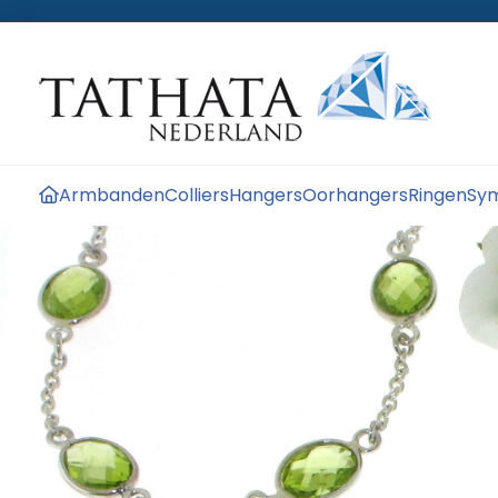
Armbanden
Colliers
Hangers
Oorhangers
Ringen
Sym