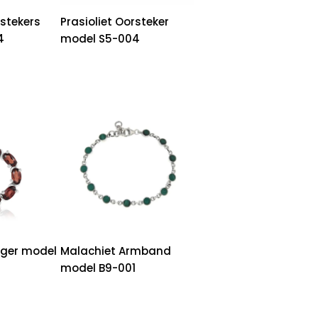
stekers
Prasioliet Oorsteker
4
model S5-004
ger model
Malachiet Armband
model B9-001