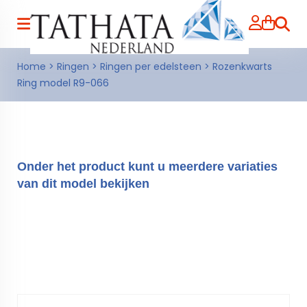
Zoeke
Home
>
Ringen
>
Ringen per edelsteen
>
Rozenkwarts
Ring model R9-066
Onder het product kunt u meerdere variaties
van dit model bekijken