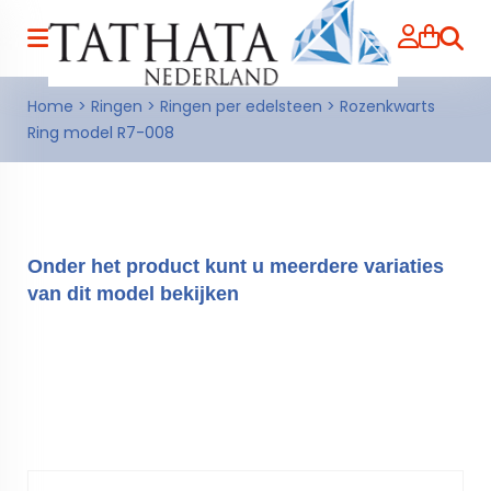
Zoeke
Home
>
Ringen
>
Ringen per edelsteen
>
Rozenkwarts
Ring model R7-008
Onder het product kunt u meerdere variaties
van dit model bekijken