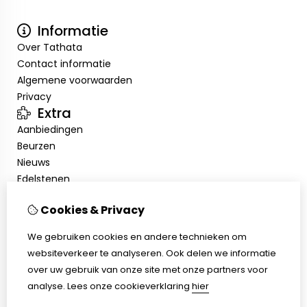
Informatie
Over Tathata
Contact informatie
Algemene voorwaarden
Privacy
Extra
Aanbiedingen
Beurzen
Nieuws
Edelstenen
Showroom
Cookies & Privacy
Mijn account
Inloggen
We gebruiken cookies en andere technieken om
Bestelhistorie
websiteverkeer te analyseren. Ook delen we informatie
Nieuwsbrief
over uw gebruik van onze site met onze partners voor
Klantenservice
analyse.
Lees onze cookieverklaring
hier
Contact