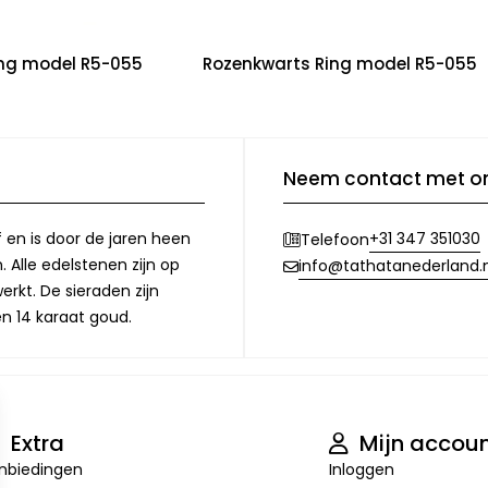
ing model R5-055
Rozenkwarts Ring model R5-055
Neem contact met o
f en is door de jaren heen
+31 347 351030
Telefoon
 Alle edelstenen zijn op
info@tathatanederland.n
rkt. De sieraden zijn
en 14 karaat goud.
Extra
Mijn accou
nbiedingen
Inloggen