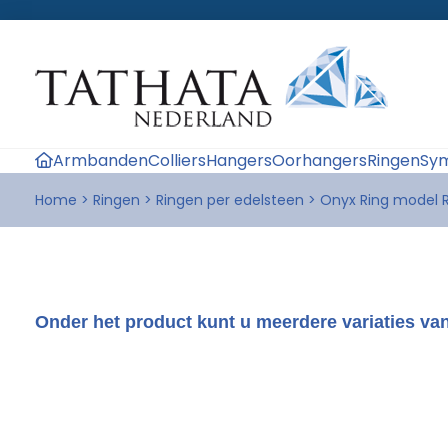
Armbanden
Colliers
Hangers
Oorhangers
Ringen
Sym
Home
>
Ringen
>
Ringen per edelsteen
>
Onyx Ring model 
Onder het product kunt u meerdere variaties van