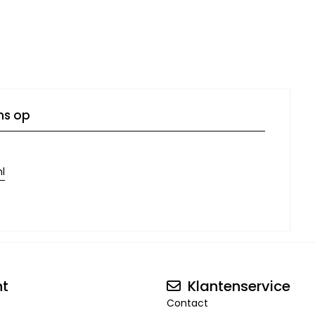
ns op
l
nt
Klantenservice
Contact