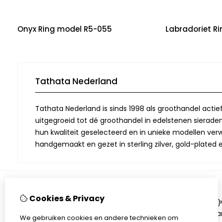
Onyx Ring model R5-055
Labradoriet R
Tathata Nederland
Tathata Nederland is sinds 1998 als groothandel actie
uitgegroeid tot dé groothandel in edelstenen sieraden.
hun kwaliteit geselecteerd en in unieke modellen verwe
handgemaakt en gezet in sterling zilver, gold-plated 
Cookies & Privacy
Informatie
Over Tathata
Aa
We gebruiken cookies en andere technieken om