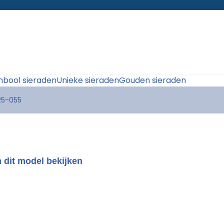
bool sieraden
Unieke sieraden
Gouden sieraden
R5-055
 dit model bekijken